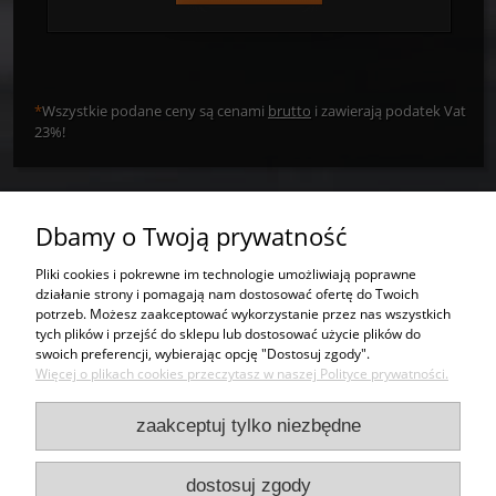
*
Wszystkie podane ceny są cenami
brutto
i zawierają podatek Vat
23%!
Dbamy o Twoją prywatność
Tworzywa sztuczne
Pliki cookies i pokrewne im technologie umożliwiają poprawne
działanie strony i pomagają nam dostosować ofertę do Twoich
Usługi
potrzeb. Możesz zaakceptować wykorzystanie przez nas wszystkich
tych plików i przejść do sklepu lub dostosować użycie plików do
swoich preferencji, wybierając opcję "Dostosuj zgody".
Moje konto
Więcej o plikach cookies przeczytasz w naszej Polityce prywatności.
Bezpieczeństwo
zaakceptuj tylko niezbędne
Kontakt
dostosuj zgody