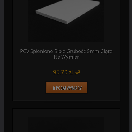
73,70 zł
2
/
m
PODAJ WYMIARY
PCV Spienione Białe Grubość 5mm Cięte
Na Wymiar