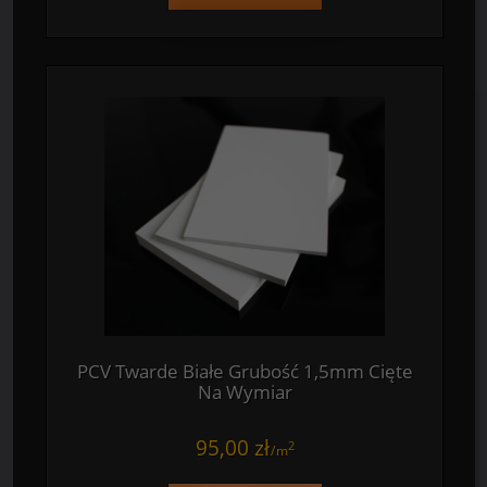
PCV Twarde Białe Grubość 1mm Cięte
Na Wymiar
59,00 zł
2
/
m
PODAJ WYMIARY