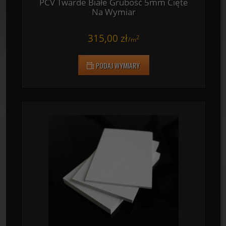
PCV Twarde Białe Grubość 5mm Cięte
Na Wymiar
315,00 zł
2
/
m
PODAJ WYMIARY