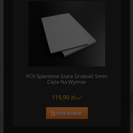
PCV Spienione Szare Grubość 3mm
Cięte Na Wymiar
74,80 zł
2
/
m
PODAJ WYMIARY