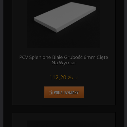
95,70 zł
2
/
m
PODAJ WYMIARY
PCV Spienione Białe Grubość 6mm Cięte