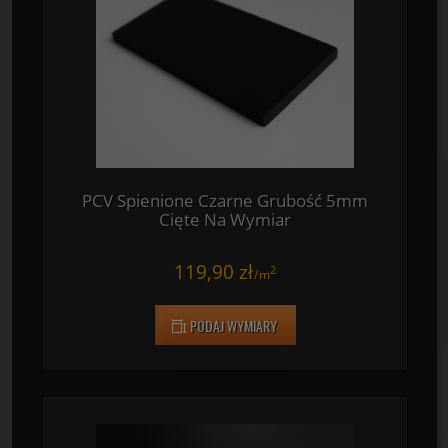
74,80 zł
2
/
m
PODAJ WYMIARY
PCV Spienione Czarne Grubość 5mm