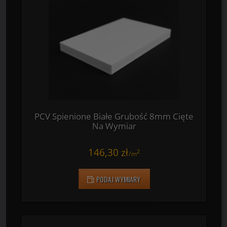
Na Wymiar
112,20 zł
2
/
m
PODAJ WYMIARY