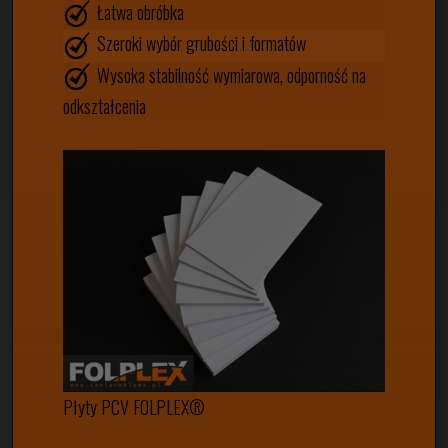
Łatwa obróbka
Szeroki wybór grubości i formatów
Wysoka stabilność wymiarowa, odporność na
odkształcenia