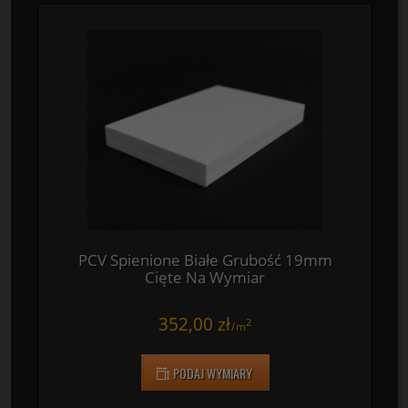
PCV Spienione Białe Grubość 10mm
Cięte Na Wymiar
184,80 zł
2
/
m
PODAJ WYMIARY