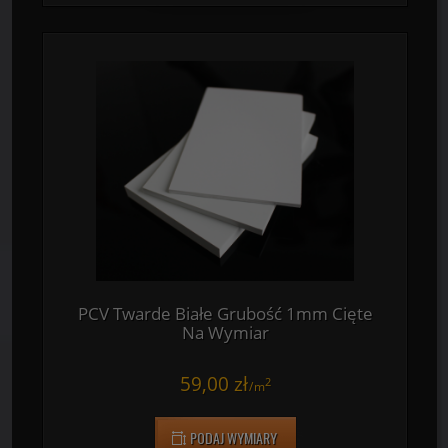
PCV Spienione Białe Grubość 19mm
Cięte Na Wymiar
352,00 zł
2
/
m
PODAJ WYMIARY