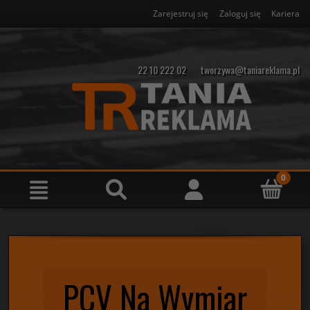
Zarejestruj się
Zaloguj się
Kariera
22 10 222 02
tworzywa@taniareklama.pl
PCV Na Wymiar