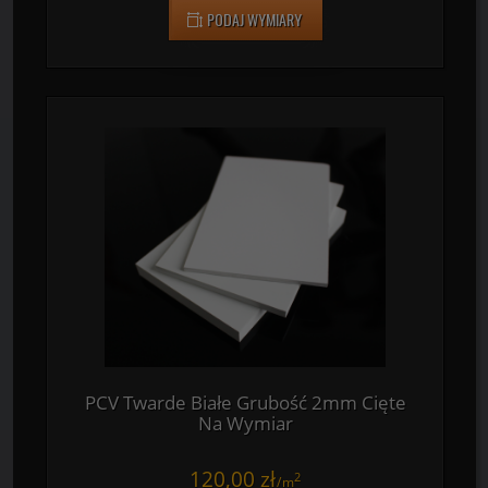
PCV Twarde Białe Grubość 1,5mm Cięte
Na Wymiar
95,00 zł
2
/
m
PODAJ WYMIARY