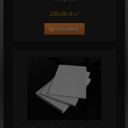
PCV Twarde Białe Grubość 4mm Cięte
Na Wymiar
230,00 zł
2
/
m
PODAJ WYMIARY