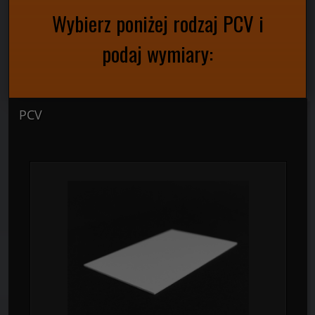
Płyty PCV FOLPLEX®
Wybierz poniżej rodzaj PCV i
podaj wymiary:
PCV