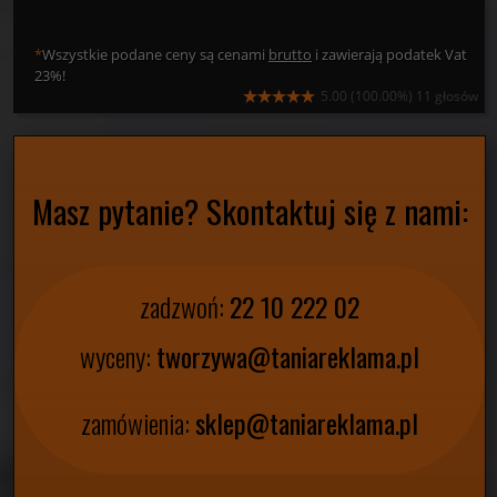
PCV Spienione Szare Grubość 5mm
Cięte Na Wymiar
119,90 zł
2
/
m
PODAJ WYMIARY
*
Wszystkie podane ceny są cenami
brutto
i zawierają podatek Vat
23%!
5.00
(100.00%)
11
głosów
Masz pytanie? Skontaktuj się z nami: