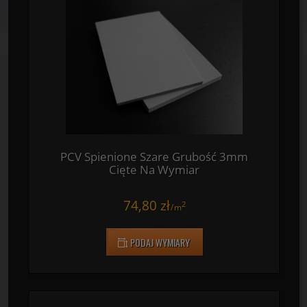
Cięte Na Wymiar
119,90 zł
2
/
m
PODAJ WYMIARY