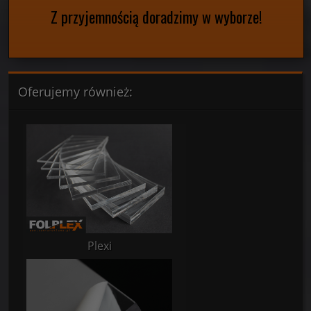
zadzwoń:
22 10 222 02
wyceny:
tworzywa@taniareklama.pl
zamówienia:
sklep@taniareklama.pl
Z przyjemnością doradzimy w wyborze!
Oferujemy również: