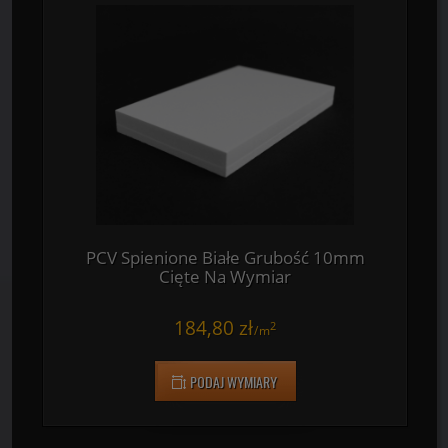
PCV Spienione Białe Grubość 8mm Cięte
Na Wymiar
146,30 zł
2
/
m
PODAJ WYMIARY