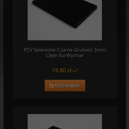
450,00 zł
2
/
m
PODAJ WYMIARY
PCV Spienione Czarne Grubość 3mm
Cięte Na Wymiar