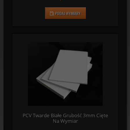
PCV Twarde Białe Grubość 2mm Cięte
Na Wymiar
120,00 zł
2
/
m
PODAJ WYMIARY