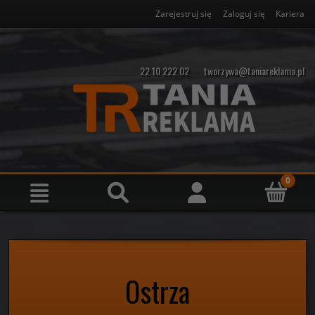
Zarejestruj się
Zaloguj się
Kariera
22 10 222 02
tworzywa@taniareklama.pl
Ostrza