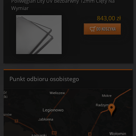
Poliwęglan Lity UV Bezbarwny 12mm Cięty Na
Wymiar
843,00 zł
DO KOSZYKA
Punkt odbioru osobistego