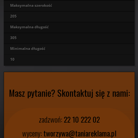
Maksymalna szerokość
205
Maksymalna długość
305
Minimalna długość
10
Masz pytanie? Skontaktuj się z nami:
zadzwoń:
22 10 222 02
wyceny:
tworzywa@taniareklama.pl