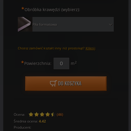
*
Obróbka krawędzi (wybierz):
Piła formatowa
Chcesz zamówić kształt inny niż prostokąt?
Kliknij
*
2
Powierzchnia:
m
DO KOSZYKA
Ocena:
(46)
Średnia ocena:
4.42
Producent: