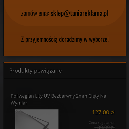
zamówienia:
sklep@taniareklama.pl
Z przyjemnością doradzimy w wyborze!
Produkty powiązane
Poliwęglan Lity UV Bezbarwny 2mm Cięty Na
Wymiar
127,00 zł
Cena regularna:
130,00 zł