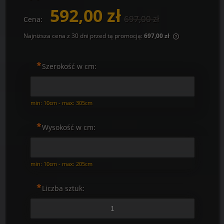
592,00 zł
697,00 zł
Cena:
Najniższa cena z 30 dni przed tą promocją:
697,00 zł
Jeżeli produkt
30 dni, wyświe
*
momentu, kied
Szerokość w cm:
sprzedaży.
min: 10cm - max: 305cm
*
Wysokość w cm:
min: 10cm - max: 205cm
*
Liczba sztuk: