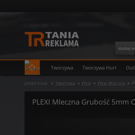
Tworzywa
Tworzywa Hurt
Out
»
»
»
»
Jesteś tutaj:
Tworzywa
Plexi
Plexi Mleczna
P
PLEXI Mleczna Grubość 5mm C