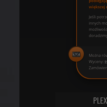
podlegają
większej 
Jeśli pot
innych mod
możliwośc
doradzimy
Można rów
Wyceny:
t
Zamówien
PLEX