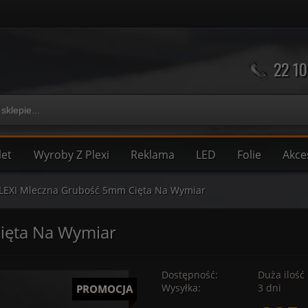
22 10
let
Wyroby Z Plexi
Reklama
LED
Folie
Akce
LEXI Mleczna Grubość 5mm Cięta Na Wymiar
ięta Na Wymiar
Dostępność:
Duża ilość
Wysyłka:
3 dni
PROMOCJA