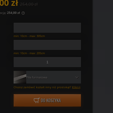
00 zł
254,00 zł
ocją:
254,00 zł
ny krócej niż
iższa cena od
wił się w
min: 10cm - max: 305cm
min: 10cm - max: 205cm
Piła formatowa
Chcesz zamówić kształt inny niż prostokąt?
Kliknij
DO KOSZYKA