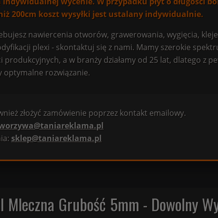
 indywidualnej wycenie. W przypadku płyt o długości b
niż 200cm koszt wysyłki jest ustalany indywidualnie.
rzebujesz nawiercenia otworów, grawerowania, wygięcia, klej
yfikacji plexi - skontaktuj się z nami. Mamy szerokie spekt
i produkcyjnych, a w branży działamy od 25 lat, dlatego z p
 optymalne rozwiązanie.
nież złożyć zamówienie poprzez kontakt emailowy.
worzywa@taniareklama.pl
ia:
sklep@taniareklama.pl
I Mleczna Grubość 5mm - Dowolny W