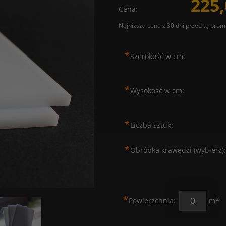
225,
Cena:
Najniższa cena z 30 dni przed tą prom
Jeżeli produkt jest sprzedawa
*
Szerokość w cm:
30 dni, wyświetlana jest najn
momentu, kiedy produkt poja
sprzedaży.
*
Wysokość w cm:
*
Liczba sztuk:
*
Obróbka krawędzi (wybierz):
*
2
Powierzchnia:
m