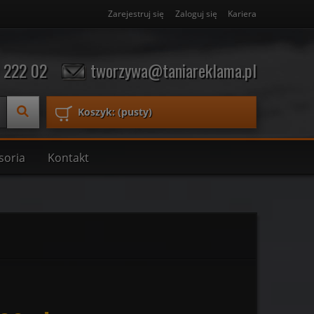
Zarejestruj się
Zaloguj się
Kariera
 222 02
tworzywa@taniareklama.pl
Koszyk:
(pusty)
soria
Kontakt