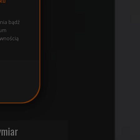
oku
enia bądź
rum
ewnością
ymiar