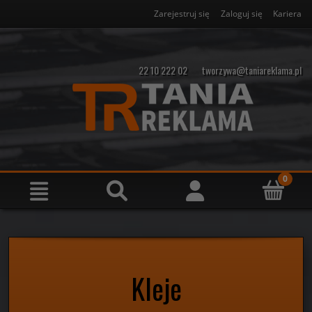
Zarejestruj się
Zaloguj się
Kariera
22 10 222 02
tworzywa@taniareklama.pl
Kleje