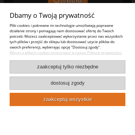
DO KOSZYKA
Dbamy o Twoją prywatność
Pliki cookies i pokrewne im technologie umożliwiają poprawne
działanie strony i pomagają nam dostosować ofertę do Twoich
potrzeb. Możesz zaakceptować wykorzystanie przez nas wszystkich
tych plików i przejść do sklepu lub dostosować użycie plików do
swoich preferencji, wybierając opcję "Dostosuj zgody".
Więcej o plikach cookies przeczytasz w naszej Polityce prywatności.
zaakceptuj tylko niezbędne
dostosuj zgody
zaakceptuj wszystkie
PLEXI Bezbarwna Grubość 20mm Cięta
Na Wymiar (Wylewana)
Zadzwoń 22 10 222 02
1 300,00 zł