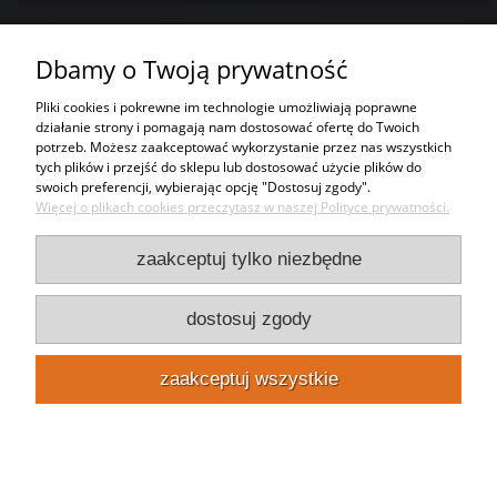
Dbamy o Twoją prywatność
Tworzywa sztuczne
Pliki cookies i pokrewne im technologie umożliwiają poprawne
działanie strony i pomagają nam dostosować ofertę do Twoich
Usługi
potrzeb. Możesz zaakceptować wykorzystanie przez nas wszystkich
tych plików i przejść do sklepu lub dostosować użycie plików do
swoich preferencji, wybierając opcję "Dostosuj zgody".
Moje konto
Więcej o plikach cookies przeczytasz w naszej Polityce prywatności.
Bezpieczeństwo
zaakceptuj tylko niezbędne
Kontakt
dostosuj zgody
Punkty odbioru
zaakceptuj wszystkie
pokaż pełną wersję strony
Taniareklama.pl
Plexinet sp. z o.o.
NIP:
1251693478
REGON:
383245414
Zadzwoń 22 10 222 02
KRS:
0000784439