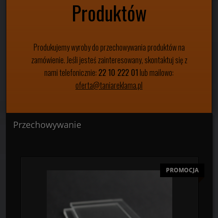
Produktów
Produkujemy wyroby do przechowywania produktów na
zamówienie. Jeśli jesteś zainteresowany, skontaktuj się z
nami telefonicznie:
22 10 222 01
lub mailowo:
oferta@taniareklama.pl
Przechowywanie
PROMOCJA