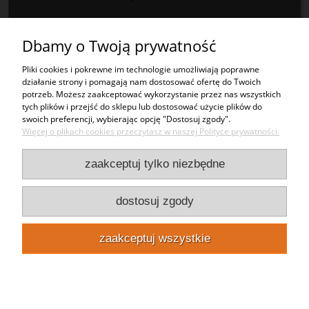
Kontakt
Dbamy o Twoją prywatność
Punkty odbioru
Pliki cookies i pokrewne im technologie umożliwiają poprawne
działanie strony i pomagają nam dostosować ofertę do Twoich
potrzeb. Możesz zaakceptować wykorzystanie przez nas wszystkich
pokaż pełną wersję strony
tych plików i przejść do sklepu lub dostosować użycie plików do
swoich preferencji, wybierając opcję "Dostosuj zgody".
Taniareklama.pl
Plexinet sp. z o.o.
NIP:
1251693478
REGON:
383245414
Więcej o plikach cookies przeczytasz w naszej Polityce prywatności.
KRS:
0000784439
Sklep internetowy Shoper Premium
zaakceptuj tylko niezbędne
dostosuj zgody
zaakceptuj wszystkie
Zadzwoń 22 10 222 02