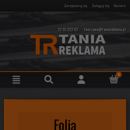
Zarejestruj się
Zaloguj się
Kariera
22 10 222 02
tworzywa@taniareklama.pl
Folia