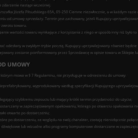
e zdarzenie nastąpi wcześniej.
rszałka Józefa Piłsudskiego 65A, 05-250 Ciemne niezwłocznie, a w każdym razie n
iu od umowy sprzedaży. Termin jest zachowany, jeżeli Kupujący uprzywilejowan
 zwrotu towaru.
enie wartości towaru wynikające z korzystania z niego w sposób inny niż było to
stać odesłany w zwykłym trybie pocztą, Kupujący uprzywilejowany również będzi
lejowany zostanie poinformowany przez Sprzedawcę w opisie towaru w Sklepie l
A OD UMOWY
 którym mowa w § 7 Regulaminu, nie przysługuje w odniesieniu do umowy:
nieprefabrykowany, wyprodukowany według specyfikacji Kupującego uprzywilejow
legający szybkiemu zepsuciu lub mający krótki termin przydatności do użycia;
dostarczany w zapieczętowanym opakowaniu, którego po otwarciu opakowania ni
tało otwarte po dostarczeniu;
tóre po dostarczeniu, ze względu na swój charakter, zostają nierozłącznie połąc
a dźwiękowe lub wizualne albo programy komputerowe dostarczane w zapieczęto