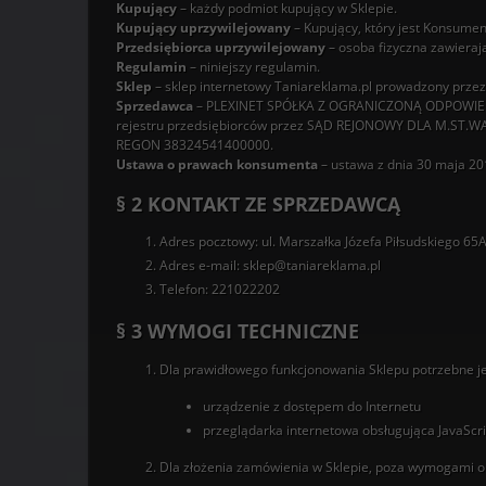
Kupujący
– każdy podmiot kupujący w Sklepie.
Kupujący uprzywilejowany
– Kupujący, który jest Konsume
Przedsiębiorca uprzywilejowany
– osoba fizyczna zawieraj
Regulamin
– niniejszy regulamin.
Sklep
– sklep internetowy Taniareklama.pl prowadzony przez
Sprzedawca
– PLEXINET SPÓŁKA Z OGRANICZONĄ ODPOWIEDZIA
rejestru przedsiębiorców przez SĄD REJONOWY DLA M.ST
REGON 38324541400000.
Ustawa o prawach konsumenta
– ustawa z dnia 30 maja 20
§ 2 KONTAKT ZE SPRZEDAWCĄ
Adres pocztowy: ul. Marszałka Józefa Piłsudskiego 65
Adres e-mail: sklep@taniareklama.pl
Telefon: 221022202
§ 3 WYMOGI TECHNICZNE
Dla prawidłowego funkcjonowania Sklepu potrzebne je
urządzenie z dostępem do Internetu
przeglądarka internetowa obsługująca JavaScrip
Dla złożenia zamówienia w Sklepie, poza wymogami okr