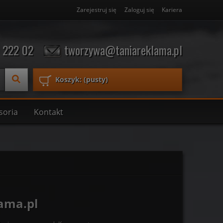
Zarejestruj się
Zaloguj się
Kariera
 222 02
tworzywa@taniareklama.pl
Koszyk:
(pusty)
soria
Kontakt
ama.pl