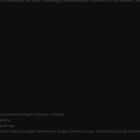
ania umów poprzez Sklep, zawierający najważniejsze informacje o Sprzedawcy, S
i ustawowo wolnych od pracy w Polsce.
ywilny.
ywilnego.
ja Sklepu (usługa świadczona drogą elektroniczną), dzięki której każdy podmio