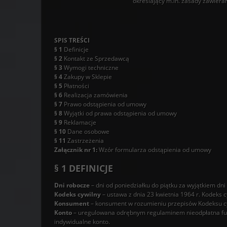
określający m.in. zasady zawier
SPIS TREŚCI
§ 1
Definicje
§ 2
Kontakt ze Sprzedawcą
§ 3
Wymogi techniczne
§ 4
Zakupy w Sklepie
§ 5
Płatności
§ 6
Realizacja zamówienia
§ 7
Prawo odstąpienia od umowy
§ 8
Wyjątki od prawa odstąpienia od umowy
§ 9
Reklamacje
§ 10
Dane osobowe
§ 11
Zastrzeżenia
Załącznik nr 1:
Wzór formularza odstąpienia od umowy
§ 1 DEFINICJE
Dni robocze
– dni od poniedziałku do piątku za wyjątkiem dn
Kodeks cywilny
– ustawa z dnia 23 kwietnia 1964 r. Kodeks c
Konsument
– konsument w rozumieniu przepisów Kodeksu c
Konto
– uregulowana odrębnym regulaminem nieodpłatna funkc
indywidualne konto.