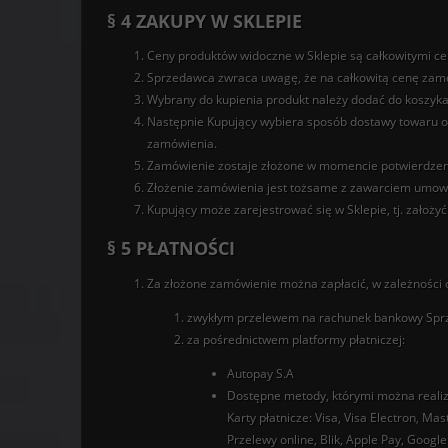
§ 4 ZAKUPY W SKLEPIE
Ceny produktów widoczne w Sklepie są całkowitymi ce
Sprzedawca zwraca uwagę, że na całkowitą cenę zamów
Wybrany do kupienia produkt należy dodać do koszyka
Następnie Kupujący wybiera sposób dostawy towaru or
zamówienia.
Zamówienie zostaje złożone w momencie potwierdzeni
Złożenie zamówienia jest tożsame z zawarciem umo
Kupujący może zarejestrować się w Sklepie, tj. zało
§ 5 PŁATNOŚCI
Za złożone zamówienie można zapłacić, w zależności
zwykłym przelewem na rachunek bankowy Spr
za pośrednictwem platformy płatniczej:
Autopay S.A
Dostępne metody, którymi można realiz
Karty płatnicze: Visa, Visa Electron, Ma
Przelewy online, Blik, Apple Pay, Google