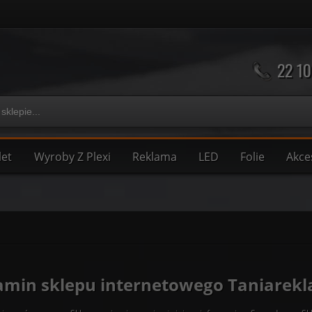
22 10
let
Wyroby Z Plexi
Reklama
LED
Folie
Akce
amin sklepu internetowego Taniarekl