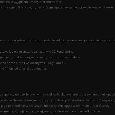
asopism, z wyjątkiem umowy o prenumeratę;
hań na rynku finansowym, nad którymi Sprzedawca nie sprawuje kontroli, i któr
ego odpowiedzialność za zgodność świadczenia z umową, przewidzianą przez p
ztowy lub elektroniczny wskazany w § 2 Regulaminu.
a o niej, a także o jej warunkach, jest dostępna w Sklepie.
ać na adres e-mail wskazany w § 2 Regulaminu.
ie 14 dni od dnia jej otrzymania.
 Kupujący uprzywilejowany ma możliwość skorzystania z uprawnień określonych
dności towaru z umową, istniejący w chwili jego dostarczenia i ujawniony w ciąg
jego poprzedników prawnych lub osoby działające w ich imieniu, jest dłuższy.
nsumenta, Kupujący uprzywilejowany może w każdym przypadku żądać: