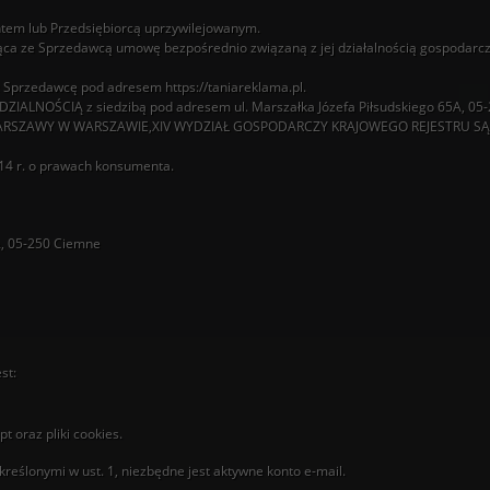
ntem lub Przedsiębiorcą uprzywilejowanym.
ąca ze Sprzedawcą umowę bezpośrednio związaną z jej działalnością gospodarcz
 Sprzedawcę pod adresem https://taniareklama.pl.
LNOŚCIĄ z siedzibą pod adresem ul. Marszałka Józefa Piłsudskiego 65A, 05-
.WARSZAWY W WARSZAWIE,XIV WYDZIAŁ GOSPODARCZY KRAJOWEGO REJESTRU SĄD
14 r. o prawach konsumenta.
A, 05-250 Ciemne
st:
t oraz pliki cookies.
eślonymi w ust. 1, niezbędne jest aktywne konto e-mail.