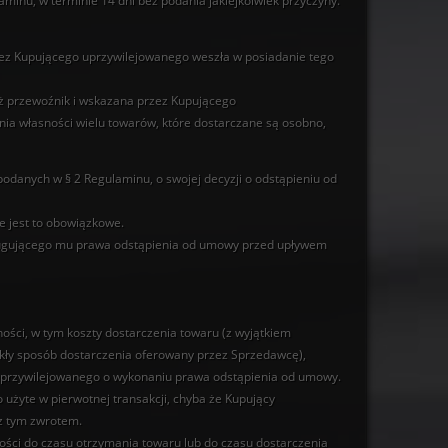
inu, w terminie 14 dni bez podania jakiejkolwiek przyczyny.
rzez Kupującego uprzywilejowanego weszła w posiadanie tego
niż przewoźnik i wskazana przez Kupującego
nia własności wielu towarów, które dostarczane są osobno,
danych w § 2 Regulaminu, o swojej decyzji o odstąpieniu od
 jest to obowiązkowe.
sługującego mu prawa odstąpienia od umowy przed upływem
ci, w tym koszty dostarczenia towaru (z wyjątkiem
kły sposób dostarczenia oferowany przez Sprzedawcę),
o uprzywilejowanego o wykonaniu prawa odstąpienia od umowy.
użyte w pierwotnej transakcji, chyba że Kupujący
 z tym zwrotem.
ści do czasu otrzymania towaru lub do czasu dostarczenia