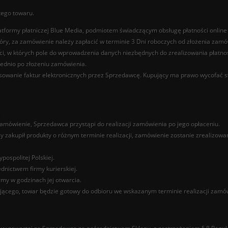
tego towaru.
tformy płatniczej Blue Media, podmiotem świadczącym obsługę płatności online 
ry, za zamówienie należy zapłacić w terminie 3 Dni roboczych od złożenia zamó
i, w których pole do wprowadzenia danych niezbędnych do zrealizowania płatnoś
ednio po złożeniu zamówienia.
sowanie faktur elektronicznych przez Sprzedawcę. Kupujący ma prawo wycofać s
amówienie, Sprzedawca przystąpi do realizacji zamówienia po jego opłaceniu.
 zakupił produkty o różnym terminie realizacji, zamówienie zostanie zrealizowa
pospolitej Polskiej.
dnictwem firmy kurierskiej.
rmy w godzinach jej otwarcia.
jącego, towar będzie gotowy do odbioru we wskazanym terminie realizacji zamó