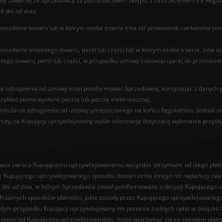
 zawartej ze Sprzedawcą za pośrednictwem Sklepu, z zastrzeżeniem § 8 Regulam
 dni od dnia:
osiadanie towaru lub w którym osoba trzecia inna niż przewoźnik i wskazana p
siadanie ostatniego towaru, partii lub części lub w którym osoba trzecia, inna 
iego towaru, partii lub części, w przypadku umowy zobowiązującej do przeniesie
a odstąpienia od umowy musi poinformować Sprzedawcę, korzystając z danych po
kład pismo wysłane pocztą lub pocztą elektroniczną).
ormularza odstąpienia od umowy umieszczonego na końcu Regulaminu, jednak nie
czy, że Kupujący uprzywilejowany wyśle informację dotyczącą wykonania przy
ca zwraca Kupującemu uprzywilejowanemu wszystkie otrzymane od niego płatnoś
 Kupującego uprzywilejowanego sposobu dostarczenia innego niż najtańszy zwy
14 dni od dnia, w którym Sprzedawca został poinformowany o decyzji Kupująceg
h samych sposobów płatności, jakie zostały przez Kupującego uprzywilejowanego 
ażdym przypadku Kupujący uprzywilejowany nie poniesie żadnych opłat w związku
 towar od Kupującego uprzywilejowanego, może wstrzymać się ze zwrotem płatno