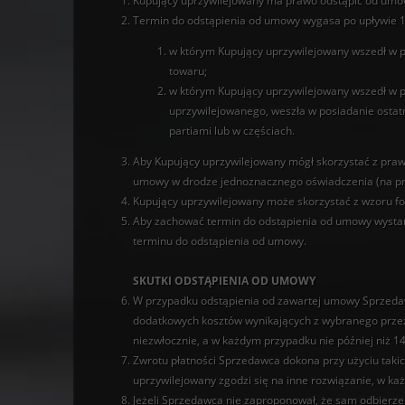
Kupujący uprzywilejowany ma prawo odstąpić od umowy
Termin do odstąpienia od umowy wygasa po upływie 14
w którym Kupujący uprzywilejowany wszedł w p
towaru;
w którym Kupujący uprzywilejowany wszedł w po
uprzywilejowanego, weszła w posiadanie ostatn
partiami lub w częściach.
Aby Kupujący uprzywilejowany mógł skorzystać z praw
umowy w drodze jednoznacznego oświadczenia (na przy
Kupujący uprzywilejowany może skorzystać z wzoru f
Aby zachować termin do odstąpienia od umowy wystar
terminu do odstąpienia od umowy.
SKUTKI ODSTĄPIENIA OD UMOWY
W przypadku odstąpienia od zawartej umowy Sprzedaw
dodatkowych kosztów wynikających z wybranego przez
niezwłocznie, a w każdym przypadku nie później niż 
Zwrotu płatności Sprzedawca dokona przy użyciu takic
uprzywilejowany zgodzi się na inne rozwiązanie, w k
Jeżeli Sprzedawca nie zaproponował, że sam odbierze