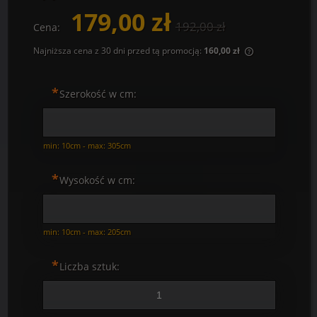
179,00 zł
192,00 zł
Cena:
Najniższa cena z 30 dni przed tą promocją:
160,00 zł
Jeżeli produkt
30 dni, wyświe
*
momentu, kied
Szerokość w cm:
sprzedaży.
min: 10cm - max: 305cm
*
Wysokość w cm:
min: 10cm - max: 205cm
*
Liczba sztuk: