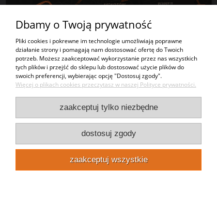
Dbamy o Twoją prywatność
Pliki cookies i pokrewne im technologie umożliwiają poprawne
działanie strony i pomagają nam dostosować ofertę do Twoich
Tworzywa sztuczne
potrzeb. Możesz zaakceptować wykorzystanie przez nas wszystkich
tych plików i przejść do sklepu lub dostosować użycie plików do
swoich preferencji, wybierając opcję "Dostosuj zgody".
Usługi
Więcej o plikach cookies przeczytasz w naszej Polityce prywatności.
zaakceptuj tylko niezbędne
Moje konto
dostosuj zgody
Bezpieczeństwo
zaakceptuj wszystkie
Kontakt
Punkty odbioru
Zadzwoń 22 10 222 02