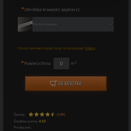
*
Obróbka krawędzi (wybierz):
Piła formatowa
Chcesz zamówić kształt inny niż prostokąt?
Kliknij
*
2
Powierzchnia:
m
DO KOSZYKA
Ocena:
(145)
Średnia ocena:
4.55
Producent: