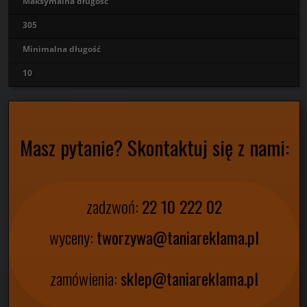
Maksymalna długość
305
Minimalna długość
10
Masz pytanie? Skontaktuj się z nami:
zadzwoń:
22 10 222 02
wyceny:
tworzywa@taniareklama.pl
zamówienia:
sklep@taniareklama.pl