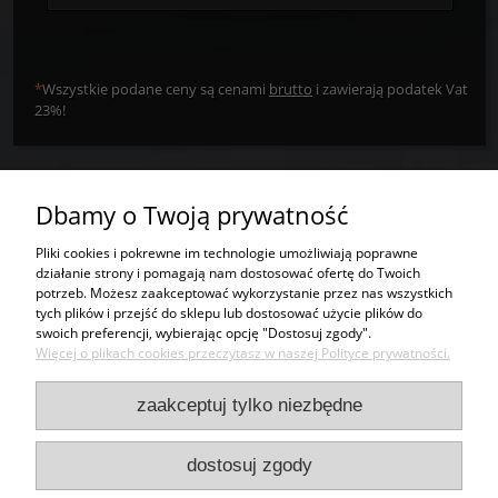
*
Wszystkie podane ceny są cenami
brutto
i zawierają podatek Vat
23%!
Dbamy o Twoją prywatność
Tworzywa sztuczne
Pliki cookies i pokrewne im technologie umożliwiają poprawne
działanie strony i pomagają nam dostosować ofertę do Twoich
Usługi
potrzeb. Możesz zaakceptować wykorzystanie przez nas wszystkich
tych plików i przejść do sklepu lub dostosować użycie plików do
swoich preferencji, wybierając opcję "Dostosuj zgody".
Moje konto
Więcej o plikach cookies przeczytasz w naszej Polityce prywatności.
Bezpieczeństwo
zaakceptuj tylko niezbędne
Kontakt
dostosuj zgody