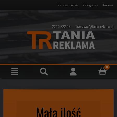
Zarejestruj się
Zaloguj się
Kariera
22 10 222 02
tworzywa@taniareklama.pl
Mała ilość