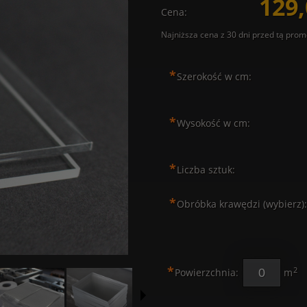
129,
Cena:
Najniższa cena z 30 dni przed tą prom
Jeżeli produkt jest sprzedawa
*
Szerokość w cm:
30 dni, wyświetlana jest najn
momentu, kiedy produkt poja
sprzedaży.
*
Wysokość w cm:
*
Liczba sztuk:
*
Obróbka krawędzi (wybierz):
*
2
Powierzchnia:
m