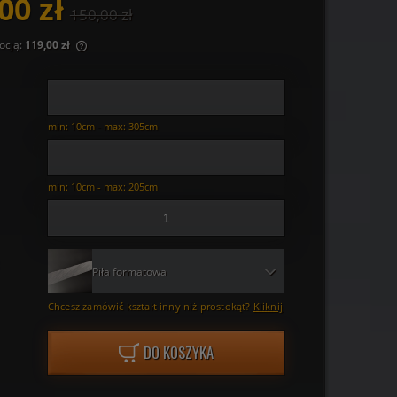
00 zł
150,00 zł
ocją:
119,00 zł
ny krócej niż
iższa cena od
wił się w
min: 10cm - max: 305cm
min: 10cm - max: 205cm
Piła formatowa
Chcesz zamówić kształt inny niż prostokąt?
Kliknij
DO KOSZYKA