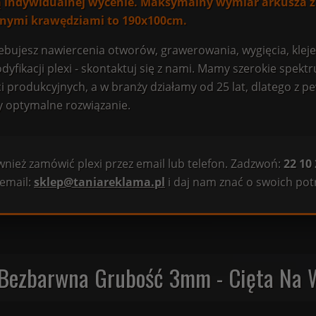
ą indywidualnej wycenie. Maksymalny wymiar arkusza z
nymi krawędziami to 190x100cm.
rzebujesz nawiercenia otworów, grawerowania, wygięcia, klej
yfikacji plexi - skontaktuj się z nami. Mamy szerokie spekt
i produkcyjnych, a w branży działamy od 25 lat, dlatego z p
 optymalne rozwiązanie.
nież zamówić plexi przez email lub telefon. Zadzwoń:
22 10
 email:
sklep@taniareklama.pl
i daj nam znać o swoich pot
 Bezbarwna Grubość 3mm - Cięta Na 