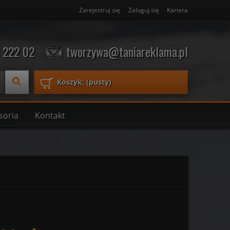
Zarejestruj się
Zaloguj się
Kariera
 222 02
tworzywa@taniareklama.pl
Koszyk:
(pusty)
soria
Kontakt