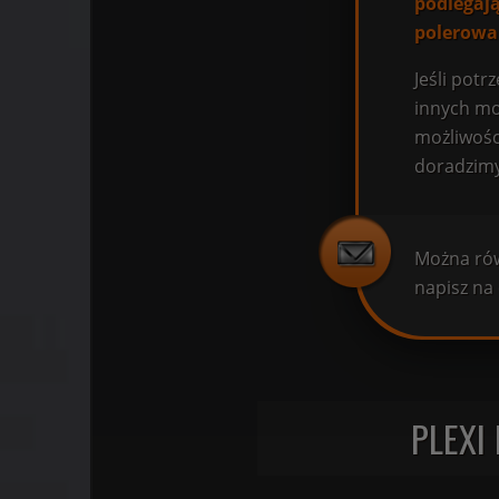
podlegaj
polerowa
Jeśli pot
innych mod
możliwośc
doradzimy
Można rów
napisz na
PLEXI