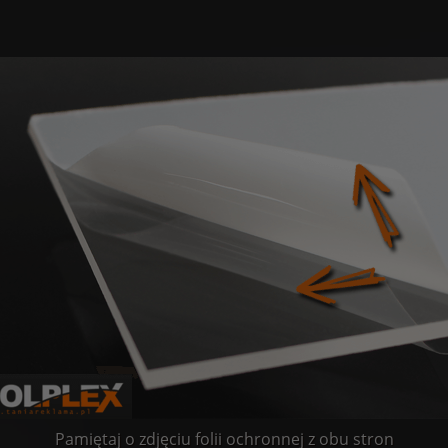
Pamiętaj o zdjęciu folii ochronnej z obu stron