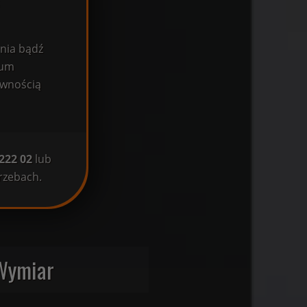
enia bądź
rum
ewnością
 222 02
lub
rzebach.
Wymiar