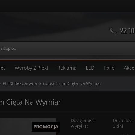
22 10
let
Wyroby Z Plexi
Reklama
LED
Folie
Akce
»
PLEXI Bezbarwna Grubość 3mm Cięta Na Wymiar
m Cięta Na Wymiar
Dostępność:
Duża ilość
Wysyłka:
3 dni
PROMOCJA