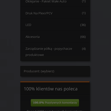
Oklejanie - Pakiet Małe Auto
(1)
Druk Na Plexi/PCV
(1)
LED
(36)
Akcesoria
(66)
Zarządzanie półką - popychacze
(4)
produktowe
Producent: (wybierz)
100% klientów nas poleca