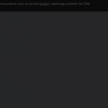
kie podane ceny są cenami
brutto
i zawierają podatek Vat 23%!