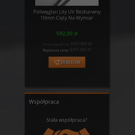
dowana
Poliwęglan Lity UV Bezbarwny
PLEXI B
 Wymiar
10mm Cięty Na Wymiar
C
592,00 zł
0 zł
697,00 zł
Cena regularna:
Cena
 zł
697,00 zł
Najniższa cena:
Najn
DO KOSZYKA
Współpraca
Stała współpraca?