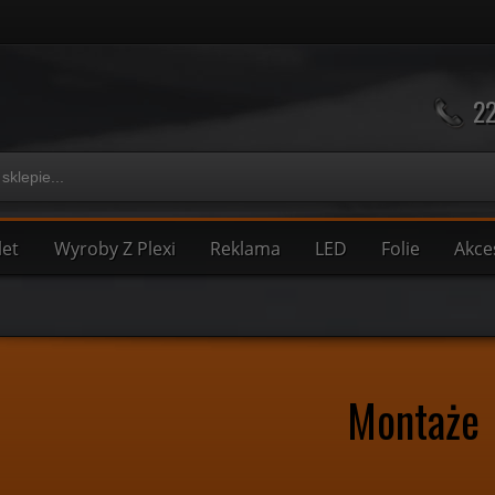
22
let
Wyroby Z Plexi
Reklama
LED
Folie
Akce
Montaże