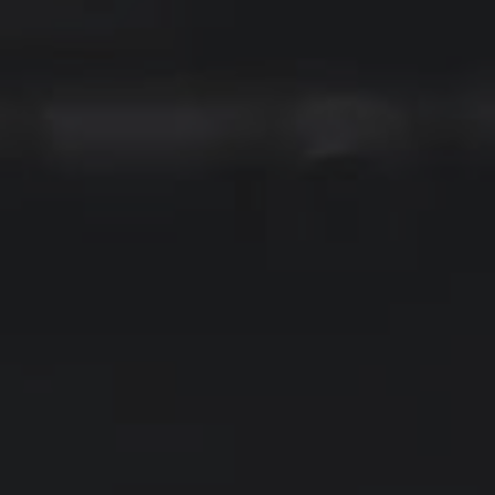
ięta Na Wymiar
Cięta Na Wymiar
219,00 zł
349,00 zł
236,00 zł
389,00 zł
 regularna:
Cena regularna:
205,00 zł
289,00 zł
iższa cena:
Najniższa cena:
PODAJ WYMIARY
PODAJ WYMIARY