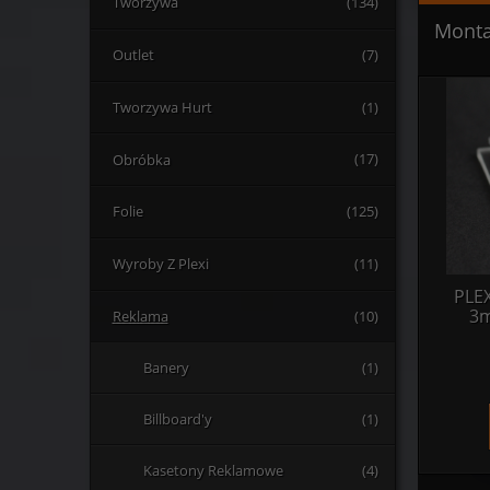
Tworzywa
(134)
Monta
Outlet
(7)
Tworzywa Hurt
(1)
Obróbka
(17)
Folie
(125)
Wyroby Z Plexi
(11)
PLE
3m
Reklama
(10)
Banery
(1)
Billboard'y
(1)
Kasetony Reklamowe
(4)