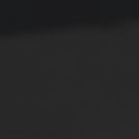
ezbarwna Grubość 4mm
PLEXI Bezbarwna Grubość 5m
ięta Na Wymiar
Cięta Na Wymiar
179,00 zł
219,00 zł
192,00 zł
236,00 zł
 regularna:
Cena regularna:
160,00 zł
205,00 zł
iższa cena:
Najniższa cena:
DO KOSZYKA
DO KOSZYKA