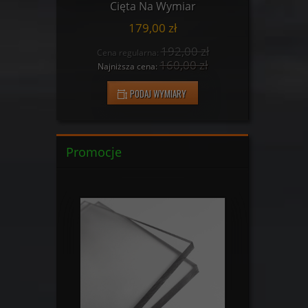
r
Cięta Na Wymiar
C
179,00 zł
0 zł
192,00 zł
Cena regularna:
Cena
 zł
160,00 zł
Najniższa cena:
Najn
PODAJ WYMIARY
Promocje