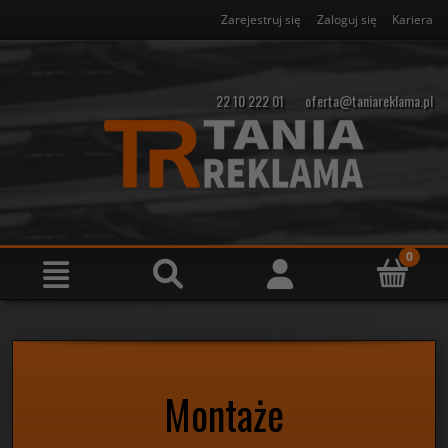
Zarejestruj się
Zaloguj się
Kariera
22 10 222 01
oferta@taniareklama.pl
Montaże