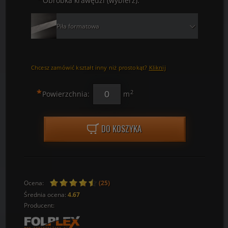
Obróbka krawędzi (wybierz):
Piła formatowa
Chcesz zamówić kształt inny niż prostokąt?
Kliknij
*
2
Powierzchnia:
m
DO KOSZYKA
Ocena:
(25)
Średnia ocena:
4.67
Producent: