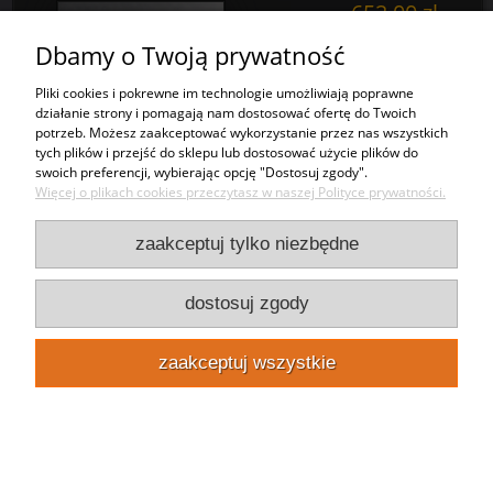
652,00 zł
Dbamy o Twoją prywatność
Cena regularna:
983,00 zł
Najniższa cena z 30 dni
Pliki cookies i pokrewne im technologie umożliwiają poprawne
983,00 zł
działanie strony i pomagają nam dostosować ofertę do Twoich
przed obniżką:
potrzeb. Możesz zaakceptować wykorzystanie przez nas wszystkich
DO KOSZYKA
tych plików i przejść do sklepu lub dostosować użycie plików do
swoich preferencji, wybierając opcję "Dostosuj zgody".
Więcej o plikach cookies przeczytasz w naszej Polityce prywatności.
PLEXI Bezbarwna Grubość 1.8mm Cięta Na
Wymiar
zaakceptuj tylko niezbędne
94,00 zł
dostosuj zgody
DO KOSZYKA
zaakceptuj wszystkie
Zadzwoń 22 10 222 02