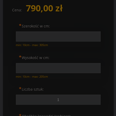
790,00 zł
Cena:
*
Szerokość w cm:
min: 10cm - max: 305cm
*
Wysokość w cm:
min: 10cm - max: 205cm
*
Liczba sztuk:
*