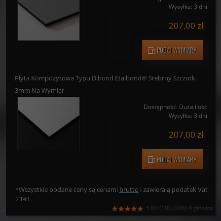
Wysyłka:
3 dni
207,00 zł
PODAJ WYMIARY
Płyta Kompozytowa Typu Dibond Etalbond® Srebrny Szczotk.
3mm Na Wymiar
Dostępność:
Duża ilość
Wysyłka:
3 dni
207,00 zł
PODAJ WYMIARY
*
Wszystkie podane ceny są cenami
brutto
i zawierają podatek Vat
23%!
5.00
(100.00%)
4
głosów