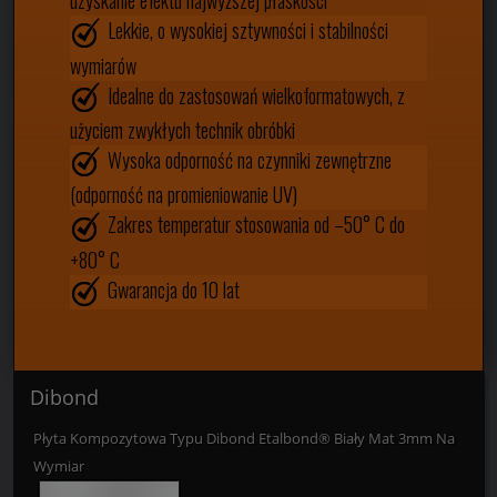
uzyskanie efektu najwyższej płaskości
Lekkie, o wysokiej sztywności i stabilności
wymiarów
Idealne do zastosowań wielkoformatowych, z
użyciem zwykłych technik obróbki
Wysoka odporność na czynniki zewnętrzne
(odporność na promieniowanie UV)
Zakres temperatur stosowania od –50° C do
+80° C
Gwarancja do 10 lat
Dibond
Płyta Kompozytowa Typu Dibond Etalbond® Biały Mat 3mm Na
Wymiar