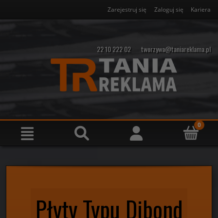
Zarejestruj się
Zaloguj się
Kariera
22 10 222 02
tworzywa@taniareklama.pl
Płyty Typu Dibond