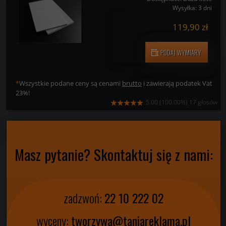
PCV Spienione Szare Grubość 5mm Cięte Na Wymiar
Dostępność:
Duża ilość
Wysyłka:
3 dni
119,90 zł
PODAJ WYMIARY
*
Wszystkie podane ceny są cenami
brutto
i zawierają podatek Vat
23%!
5.00
(100.00%)
17
głosów
Masz pytanie? Skontaktuj się z nami: