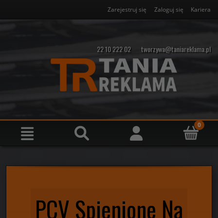
Zarejestruj się
Zaloguj się
Kariera
22 10 222 02
tworzywa@taniareklama.pl
PCV Spienione Na