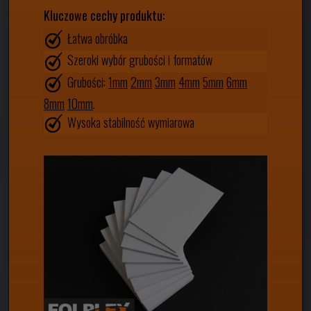
Kluczowe cechy produktu:
Łatwa obróbka
Szeroki wybór grubości i formatów
Grubości:
1mm
2mm
3mm
4mm
5mm
6mm
8mm
10mm
.
Wysoka stabilność wymiarowa