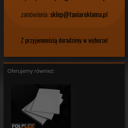
zadzwoń:
22 10 222 02
wyceny:
tworzywa@taniareklama.pl
zamówienia:
sklep@taniareklama.pl
Z przyjemnością doradzimy w wyborze!
Oferujemy również: