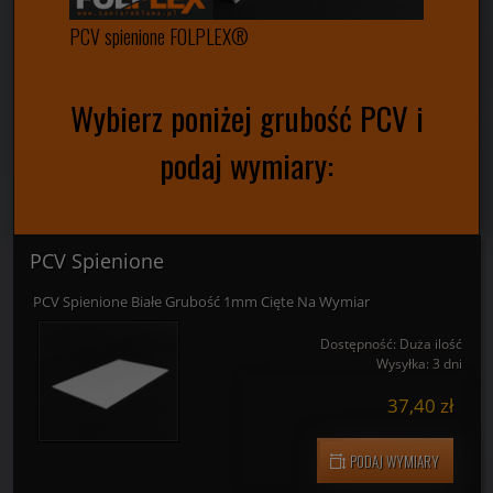
PCV spienione FOLPLEX®
Wybierz poniżej grubość PCV i
podaj wymiary:
PCV Spienione
PCV Spienione Białe Grubość 1mm Cięte Na Wymiar
Dostępność:
Duża ilość
Wysyłka:
3 dni
37,40 zł