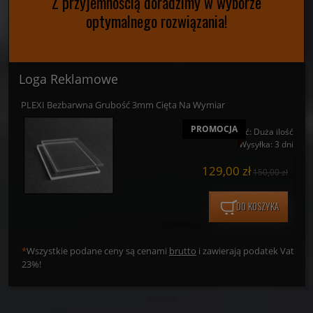
Z przyjemnością doradzimy w wyborze
optymalnego rozwiązania!
Loga Reklamowe
PLEXI Bezbarwna Grubość 3mm Cięta Na Wymiar
PROMOCJA
Dostępność:
Duża ilość
Wysyłka:
3 dni
129,00 zł
150,00 zł
DO KOSZYKA
*
Wszystkie podane ceny są cenami
brutto
i zawierają podatek Vat
23%!