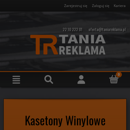
Zarejestruj się
Zaloguj się
Kariera
22 10 222 01
oferta@taniareklama.pl
Kasetony Winylowe