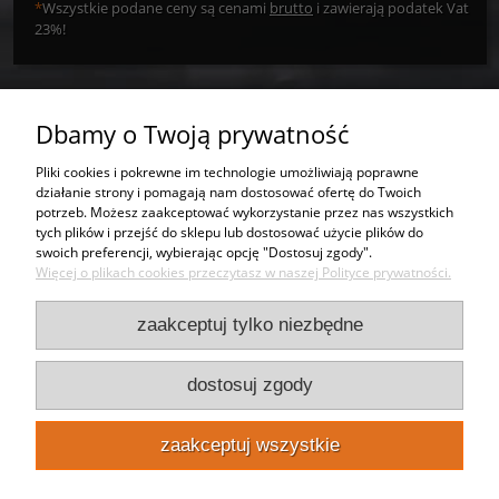
*
Wszystkie podane ceny są cenami
brutto
i zawierają podatek Vat
23%!
Dbamy o Twoją prywatność
Tworzywa sztuczne
Pliki cookies i pokrewne im technologie umożliwiają poprawne
działanie strony i pomagają nam dostosować ofertę do Twoich
Usługi
potrzeb. Możesz zaakceptować wykorzystanie przez nas wszystkich
tych plików i przejść do sklepu lub dostosować użycie plików do
swoich preferencji, wybierając opcję "Dostosuj zgody".
Moje konto
Więcej o plikach cookies przeczytasz w naszej Polityce prywatności.
Bezpieczeństwo
zaakceptuj tylko niezbędne
Kontakt
dostosuj zgody
Punkty odbioru
zaakceptuj wszystkie