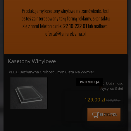
Produkujemy kasetony winylowe na zamówienie. Jeśli
jesteś zainteresowany taką formą reklamy, skontaktuj
się z nami telefonicznie:
22 10 222 01
lub mailowo:
oferta@taniareklama.pl
Kasetony Winylowe
PLEXI Bezbarwna Grubość 3mm Cięta Na Wymiar
PROMOCJA
Dostępność:
Duża ilość
Wysyłka:
3 dni
129,00 zł
150,00 zł
DO KOSZYKA