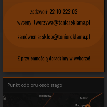
zadzwoń:
22 10 222 02
wyceny:
tworzywa@taniareklama.pl
zamówienia:
sklep@taniareklama.pl
Z przyjemnością doradzimy w wyborze!
Punkt odbioru osobistego