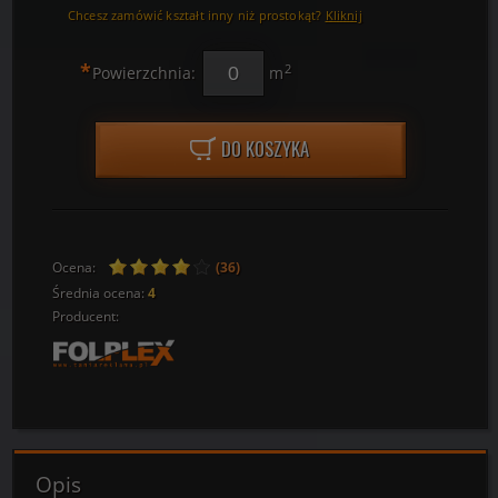
Chcesz zamówić kształt inny niż prostokąt?
Kliknij
*
2
Powierzchnia:
m
DO KOSZYKA
Ocena:
(36)
Średnia ocena:
4
Producent:
Opis