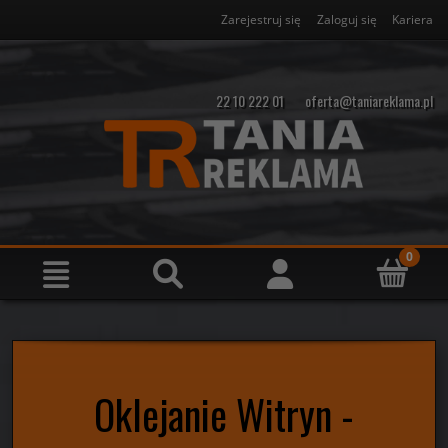
Zarejestruj się
Zaloguj się
Kariera
22 10 222 01
oferta@taniareklama.pl
Oklejanie Witryn -