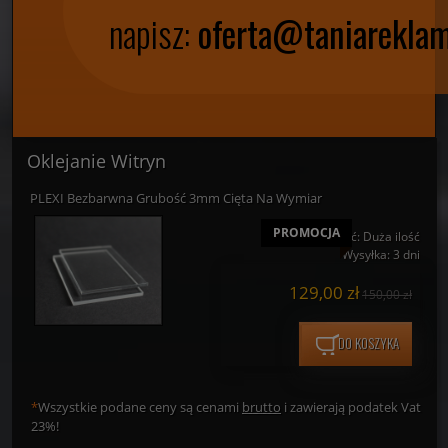
napisz:
oferta@taniareklam
Oklejanie Witryn
PLEXI Bezbarwna Grubość 3mm Cięta Na Wymiar
PROMOCJA
Dostępność:
Duża ilość
Wysyłka:
3 dni
129,00 zł
150,00 zł
DO KOSZYKA
*
Wszystkie podane ceny są cenami
brutto
i zawierają podatek Vat
23%!