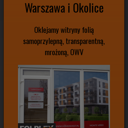
Warszawa i Okolice
Oklejamy witryny folią
samoprzylepną, transparentną,
mrożoną, OWV