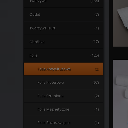
Tworzywa
(134)
Outlet
(7)
Tworzywa Hurt
(1)
Obróbka
(17)
Folie
(125)
Folie Antywirusowe
(2)
Folie Ploterowe
(97)
Folie Szronione
(2)
Folie Magnetyczne
(1)
Folie Rozpraszające
(1)