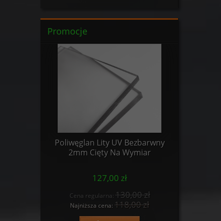
Promocje
5mm Cięta
Poliwęglan Lity UV Bezbarwny
Poliwęg
2mm Cięty Na Wymiar
3mm
127,00 zł
0 zł
130,00 zł
Cena regularna:
Cena
 zł
118,00 zł
Najniższa cena:
Najn