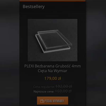
Bestsellery
ość 3mm
PLEXI Bezbarwna Grubość 4mm
PLEXI B
r
Cięta Na Wymiar
C
179,00 zł
0 zł
192,00 zł
Cena regularna:
Cena
 zł
160,00 zł
Najniższa cena:
Najn
PODAJ WYMIARY