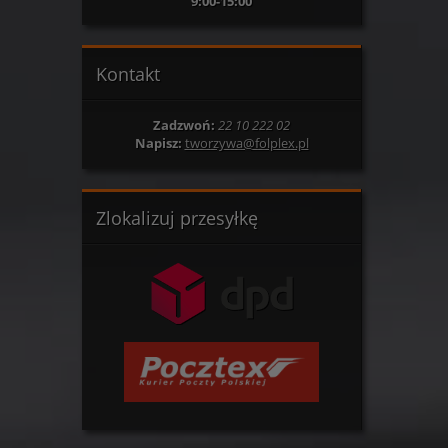
9:00-15:00
Kontakt
Zadzwoń:
22 10 222 02
Napisz:
tworzywa@folplex.pl
Zlokalizuj przesyłkę