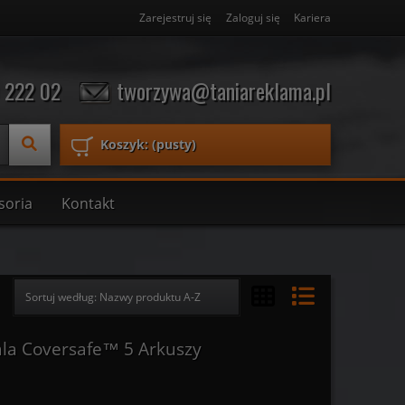
Zarejestruj się
Zaloguj się
Kariera
 222 02
tworzywa@taniareklama.pl
Koszyk:
(pusty)
soria
Kontakt
Sortuj według:
Nazwy produktu A-Z
ala Coversafe™ 5 Arkuszy