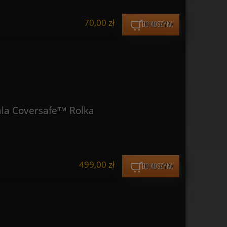
70,00 zł
DO KOSZYKA
ala Coversafe™ Rolka
499,00 zł
DO KOSZYKA