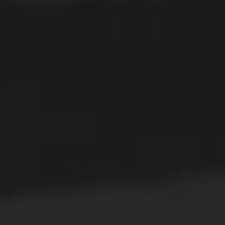
lan Lity UV Bezbarwny
Poliwęglan Lity UV Bezbarwny
 Cięty Na Wymiar
4mm Cięty Na Wymiar
147,00 zł
225,00 zł
192,00 zł
281,00 zł
 regularna:
Cena regularna:
192,00 zł
259,00 zł
iższa cena:
Najniższa cena: