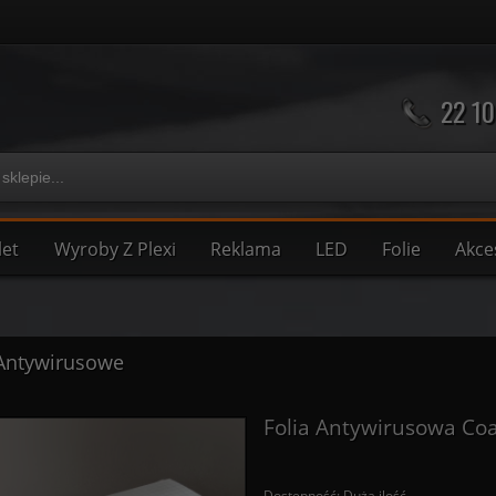
22 10
let
Wyroby Z Plexi
Reklama
LED
Folie
Akce
 Antywirusowe
Folia Antywirusowa Co
Dostępność:
Duża ilość