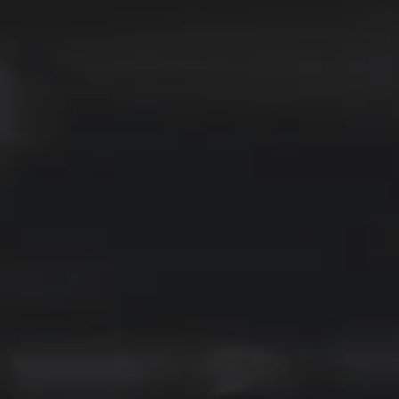
ezbarwna Grubość 5mm
PLEXI Bezbarwna Grubość 8m
ięta Na Wymiar
Cięta Na Wymiar
219,00 zł
349,00 zł
236,00 zł
389,00 zł
 regularna:
Cena regularna:
205,00 zł
289,00 zł
iższa cena:
Najniższa cena:
PODAJ WYMIARY
PODAJ WYMIARY