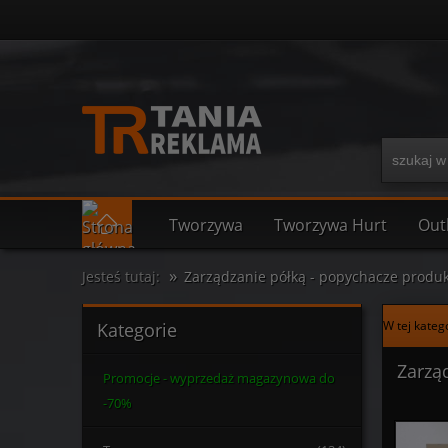
Tworzywa
Tworzywa Hurt
Out
»
Jesteś tutaj:
Zarządzanie półką - popychacze produ
W tej kateg
Kategorie
Zarzą
Promocje - wyprzedaż magazynowa do
-70%