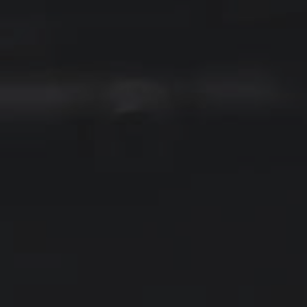
PODAJ WYMIARY
PODAJ WYMIARY
czna Grubość 5mm Cięta
Poliwęglan Lity UV Bezbarwny
Na Wymiar
2mm Cięty Na Wymiar
225,00 zł
127,00 zł
254,00 zł
130,00 zł
 regularna:
Cena regularna: