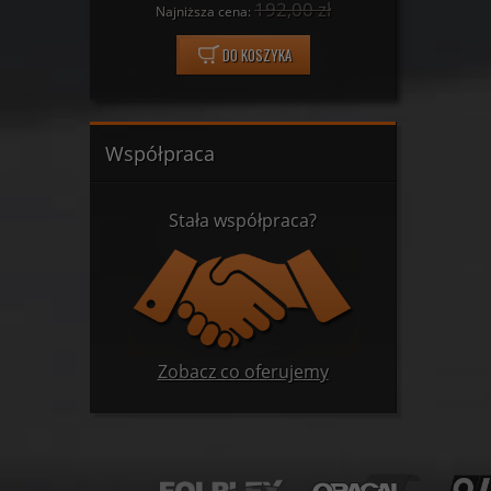
 zł
192,00 zł
Najniższa cena:
Najn
DO KOSZYKA
Współpraca
Stała współpraca?
Zobacz co oferujemy