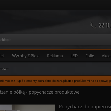
22 10
let
Wyroby Z Plexi
Reklama
LED
Folie
Akce
ktowe
orii możesz kupić elementy potrzebne do zarządzania produktami na sklepowej 
dzanie półką - popychacze produktowe
Popychacz do papieros