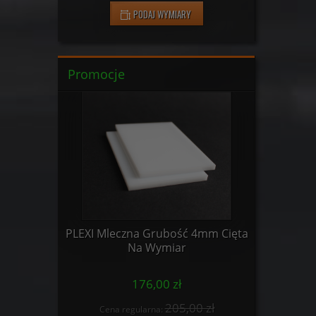
PODAJ WYMIARY
Promocje
3mm Cięta
PLEXI Mleczna Grubość 4mm Cięta
PLEXI Mle
Na Wymiar
176,00 zł
0 zł
205,00 zł
Cena regularna:
Cena