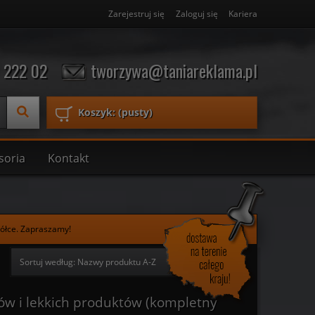
Zarejestruj się
Zaloguj się
Kariera
 222 02
tworzywa@taniareklama.pl
Koszyk:
(pusty)
soria
Kontakt
półce. Zapraszamy!
Sortuj według:
Nazwy produktu A-Z
ów i lekkich produktów (kompletny