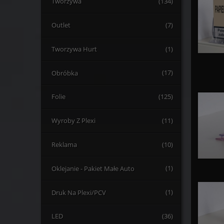
Tworzywa
(134)
Outlet
(7)
Tworzywa Hurt
(1)
Obróbka
(17)
Folie
(125)
Wyroby Z Plexi
(11)
Reklama
(10)
Oklejanie - Pakiet Małe Auto
(1)
Druk Na Plexi/PCV
(1)
LED
(36)