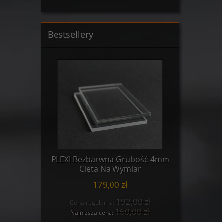
Bestsellery
ość 3mm
PLEXI Bezbarwna Grubość 4mm
PLEXI B
r
Cięta Na Wymiar
C
179,00 zł
0 zł
192,00 zł
Cena regularna:
Cena
 zł
160,00 zł
Najniższa cena:
Najn