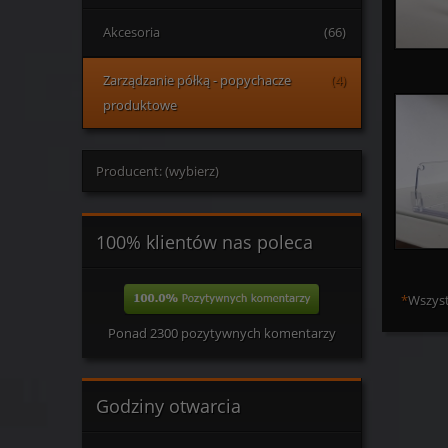
Akcesoria
(66)
Zarządzanie półką - popychacze
(4)
produktowe
Producent: (wybierz)
100% klientów nas poleca
*
Wszyst
Ponad 2300 pozytywnych komentarzy
Godziny otwarcia