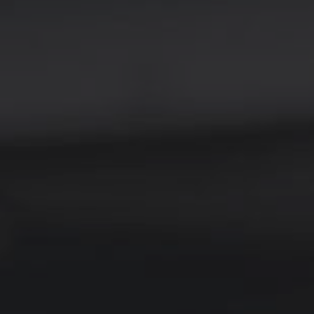
ezbarwna Grubość 5mm
PLEXI Bezbarwna Grubość 8m
ięta Na Wymiar
Cięta Na Wymiar
219,00 zł
349,00 zł
236,00 zł
389,00 zł
 regularna:
Cena regularna:
205,00 zł
289,00 zł
iższa cena:
Najniższa cena: