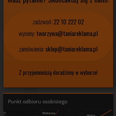
zadzwoń:
22 10 222 02
wyceny:
tworzywa@taniareklama.pl
zamówienia:
sklep@taniareklama.pl
Z przyjemnością doradzimy w wyborze!
Punkt odbioru osobistego