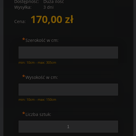
Dostępność:
Duża ilość
Wysyłka:
3 dni
170,00 zł
Cena:
*
Szerokość w cm:
min: 10cm - max: 305cm
*
Wysokość w cm:
min: 10cm - max: 150cm
*
Liczba sztuk: