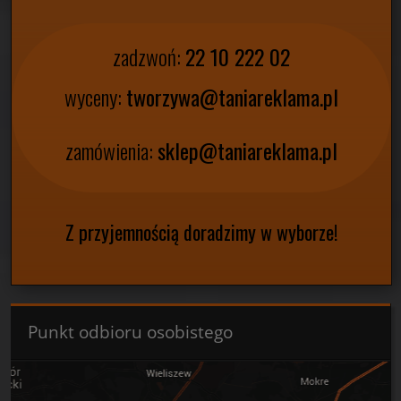
zadzwoń:
22 10 222 02
wyceny:
tworzywa@taniareklama.pl
zamówienia:
sklep@taniareklama.pl
Z przyjemnością doradzimy w wyborze!
Punkt odbioru osobistego