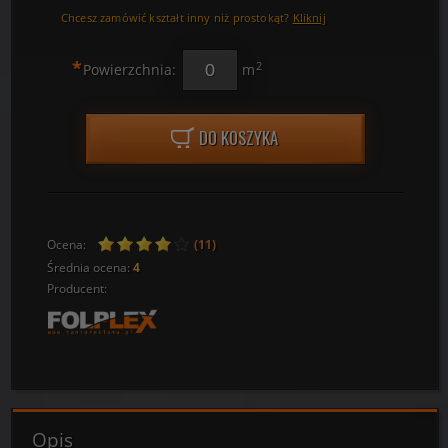
Chcesz zamówić kształt inny niż prostokąt?
Kliknij
*
2
Powierzchnia:
m
DO KOSZYKA
Ocena:
(11)
Średnia ocena:
4
Producent:
Opis