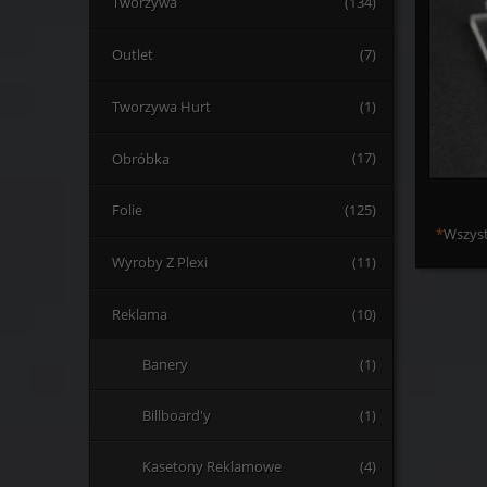
Tworzywa
(134)
Outlet
(7)
Tworzywa Hurt
(1)
Obróbka
(17)
Folie
(125)
*
Wszyst
Wyroby Z Plexi
(11)
Reklama
(10)
Banery
(1)
Billboard'y
(1)
Kasetony Reklamowe
(4)