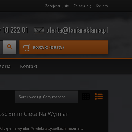
Zarejestruj się
Zaloguj się
Kariera
 10 222 01
oferta@taniareklama.pl
Koszyk:
(pusty)
soria
Kontakt
Sortuj według:
Ceny rosnąco
ość 3mm Cięta Na Wymiar
I cięte na wymiar. W wielu przypadkach materiał z