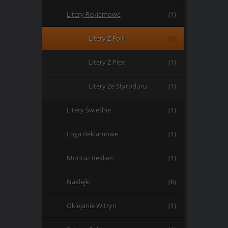
Litery Reklamowe
(1)
Litery Z Folii
(1)
Litery Z Plexi
(1)
Litery Ze Styroduru
(1)
Litery Świetlne
(1)
Loga Reklamowe
(1)
Montaż Reklam
(1)
Naklejki
(6)
Oklejanie Witryn
(1)