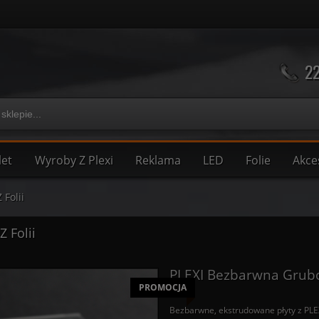
22
let
Wyroby Z Plexi
Reklama
LED
Folie
Akce
 Folii
Z Folii
PLEXI Bezbarwna Grub
PROMOCJA
Bezbarwne, ekstrudowane płyty z PLEX