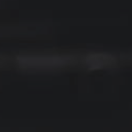
ezbarwna Grubość 5mm
PLEXI Bezbarwna Grubość 8m
ięta Na Wymiar
Cięta Na Wymiar
219,00 zł
349,00 zł
236,00 zł
389,00 zł
 regularna:
Cena regularna:
205,00 zł
289,00 zł
iższa cena:
Najniższa cena:
PODAJ WYMIARY
PODAJ WYMIARY