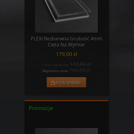
ość 3mm
PLEXI Bezbarwna Grubość 4mm
PLEXI B
r
Cięta Na Wymiar
C
179,00 zł
0 zł
192,00 zł
Cena regularna:
Cena
 zł
160,00 zł
Najniższa cena:
Najn
PODAJ WYMIARY
Promocje