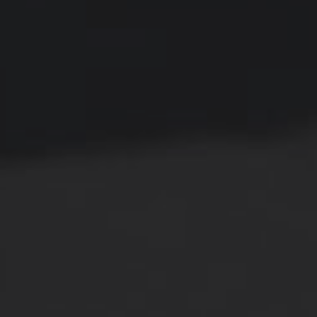
ezbarwna Grubość 8mm
PLEXI Bezbarwna Grubość 6m
ięta Na Wymiar
Cięta Na Wymiar
349,00 zł
269,00 zł
389,00 zł
290,00 zł
 regularna:
Cena regularna:
289,00 zł
290,00 zł
iższa cena:
Najniższa cena:
DO KOSZYKA
DO KOSZYKA