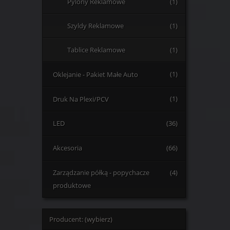
Pylony Reklamowe
(1)
Szyldy Reklamowe
(1)
Tablice Reklamowe
(1)
Oklejanie - Pakiet Małe Auto
(1)
Druk Na Plexi/PCV
(1)
LED
(36)
Akcesoria
(66)
Zarządzanie półką - popychacze
(4)
produktowe
Producent: (wybierz)