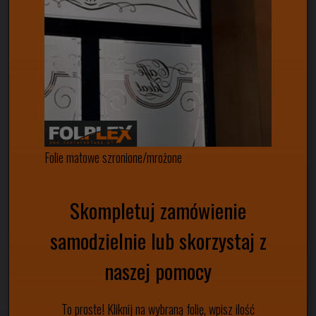
Folie matowe szronione/mrożone
Skompletuj zamówienie
samodzielnie lub skorzystaj z
naszej pomocy
To proste! Kliknij na wybraną folię, wpisz ilość