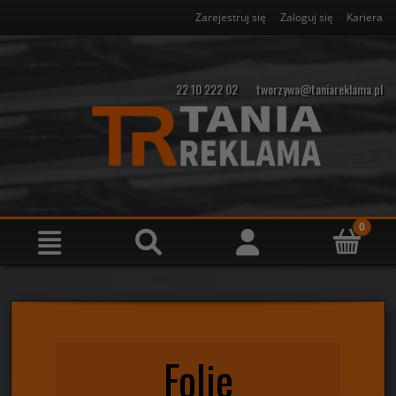
Zarejestruj się
Zaloguj się
Kariera
22 10 222 02
tworzywa@taniareklama.pl
Folie