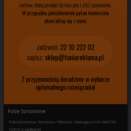
metrów, dodaj produkt do koszyka i złóż zamówienie.
W przypadku jakichkolwiek pytań koniecznie
skontaktuj się z nami:
zadzwoń:
22 10 222 02
napisz:
sklep@taniareklama.pl
Z przyjemnością doradzimy w wyborze
optymalnego rozwiązania!
Folie Szronione
Folia Szroniona / Mrożona / Mleczna / Matująca nr 01 MACTAC
123cm (z opiłkami)