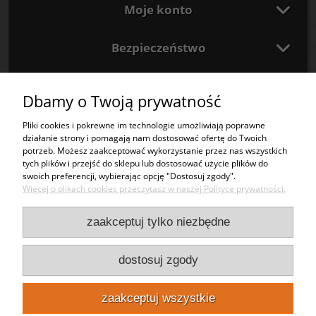
Moje konto
Bezpieczeństwo
Kontakt
Dbamy o Twoją prywatność
Punkty odbioru
Pliki cookies i pokrewne im technologie umożliwiają poprawne
działanie strony i pomagają nam dostosować ofertę do Twoich
potrzeb. Możesz zaakceptować wykorzystanie przez nas wszystkich
pokaż pełną wersję strony
tych plików i przejść do sklepu lub dostosować użycie plików do
swoich preferencji, wybierając opcję "Dostosuj zgody".
Taniareklama.pl
Plexinet sp. z o.o.
NIP:
1251693478
REGON:
383245414
Więcej o plikach cookies przeczytasz w naszej Polityce prywatności.
KRS:
0000784439
Sklep internetowy Shoper Premium
zaakceptuj tylko niezbędne
dostosuj zgody
zaakceptuj wszystkie