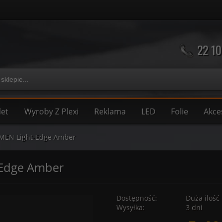
22 10
let
Wyroby Z Plexi
Reklama
LED
Folie
Akce
MEN Light-Edge Amber
-Edge Amber
Dostępność:
Duża ilość
Wysyłka:
3 dni