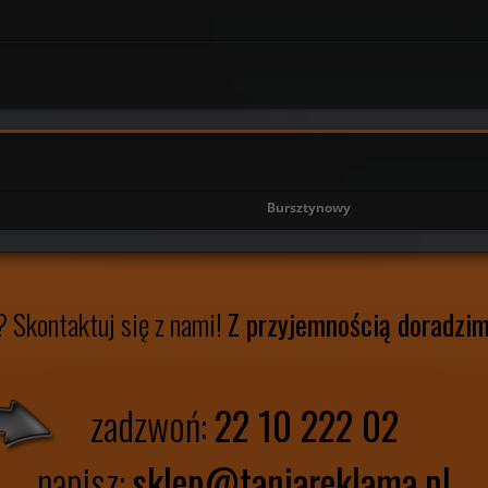
Bursztynowy
?
Skontaktuj się z nami!
Z przyjemnością doradzi
zadzwoń:
22 10 222 02
napisz:
sklep@taniareklama.pl