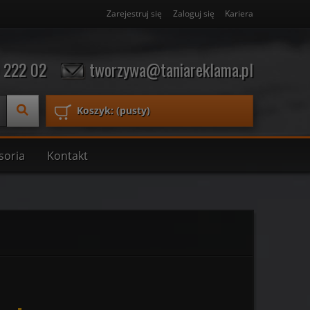
Zarejestruj się
Zaloguj się
Kariera
 222 02
tworzywa@taniareklama.pl
Koszyk:
(pusty)
soria
Kontakt