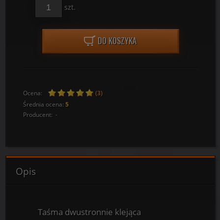
szt.
DO KOSZYKA
Ocena:
(3)
Średnia ocena:
5
Producent:
-
Opis
Taśma dwustronnie klejąca