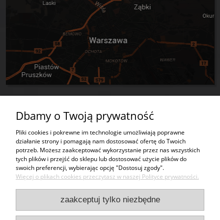
Dbamy o Twoją prywatność
Tworzywa sztuczne
Pliki cookies i pokrewne im technologie umożliwiają poprawne
działanie strony i pomagają nam dostosować ofertę do Twoich
Usługi
potrzeb. Możesz zaakceptować wykorzystanie przez nas wszystkich
tych plików i przejść do sklepu lub dostosować użycie plików do
swoich preferencji, wybierając opcję "Dostosuj zgody".
Moje konto
Więcej o plikach cookies przeczytasz w naszej Polityce prywatności.
Bezpieczeństwo
zaakceptuj tylko niezbędne