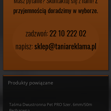
Masz pytanie?
Skontaktuj się z nami!
Z
przyjemnością doradzimy w wyborze.
zadzwoń:
22 10 222 02
napisz:
sklep@taniareklama.pl
Produkty powiązane
Taśma Dwustronna Pet PRO Szer. 6mm/50m
Bezbarwna