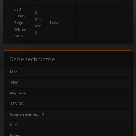
LED
01-
Light-
011-
Edge
biała
-
-
-
096-
White -
01
tuba
Dane techniczne
Moc
14W
Napięcie
12 V DC
Stopień ochrony IP
IP67
Kolor