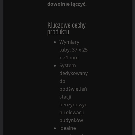
dowolnie łączyć.
Kluczowe cechy
produktu
Wymiary
tuby: 37 x 25
x 21 mm
System
dedykowany
do
podświetleń
stacji
benzynowyc
h i elewacji
budynków
Idealne