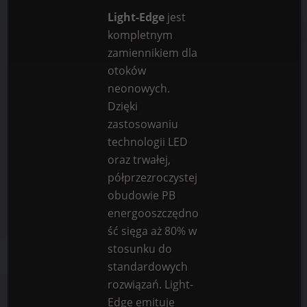
Light-Edge
jest
kompletnym
zamiennikiem dla
otoków
neonowych.
Dzięki
zastosowaniu
technologii LED
oraz trwałej,
półprzezroczystej
obudowie PB
energooszczędno
ść sięga aż 80% w
stosunku do
standardowych
rozwiązań. Light-
Edge emituje