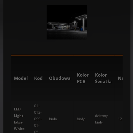
Kolor
Kolor
Model
Kod
Obudowa
Napięc
PCB
Światła
01-
LED
012-
Light-
dzienny
099-
biała
biały
12 V DC
Edge
biały
01-
White
05