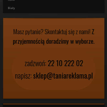
Biały
Masz pytanie?
Skontaktuj się z nami!
Z
przyjemnością doradzimy w wyborze.
zadzwoń:
22 10 222 02
napisz:
sklep@taniareklama.pl