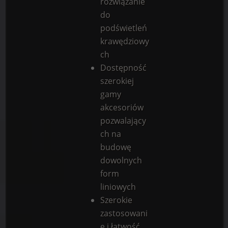
rozwiązanie
do
podświetleń
krawędziowy
ch
Dostępność
szerokiej
gamy
akcesoriów
pozwalający
ch na
budowę
dowolnych
form
liniowych
Szerokie
zastosowani
e i łatwość