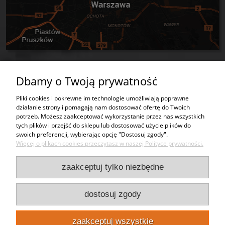
Dbamy o Twoją prywatność
Tworzywa sztuczne
Pliki cookies i pokrewne im technologie umożliwiają poprawne
działanie strony i pomagają nam dostosować ofertę do Twoich
Usługi
potrzeb. Możesz zaakceptować wykorzystanie przez nas wszystkich
tych plików i przejść do sklepu lub dostosować użycie plików do
swoich preferencji, wybierając opcję "Dostosuj zgody".
Moje konto
Więcej o plikach cookies przeczytasz w naszej Polityce prywatności.
Bezpieczeństwo
zaakceptuj tylko niezbędne
Kontakt
dostosuj zgody
Punkty odbioru
zaakceptuj wszystkie