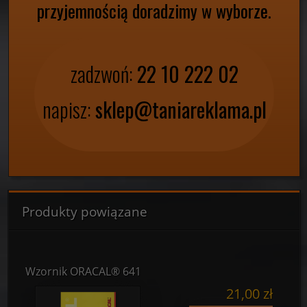
przyjemnością doradzimy w wyborze.
zadzwoń:
22 10 222 02
napisz:
sklep@taniareklama.pl
Produkty powiązane
Wzornik ORACAL® 641
21,00 zł