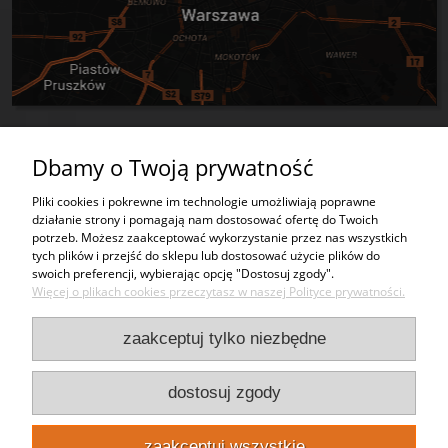
Dbamy o Twoją prywatność
Tworzywa sztuczne
Pliki cookies i pokrewne im technologie umożliwiają poprawne
działanie strony i pomagają nam dostosować ofertę do Twoich
Usługi
potrzeb. Możesz zaakceptować wykorzystanie przez nas wszystkich
tych plików i przejść do sklepu lub dostosować użycie plików do
swoich preferencji, wybierając opcję "Dostosuj zgody".
Moje konto
Więcej o plikach cookies przeczytasz w naszej Polityce prywatności.
Bezpieczeństwo
zaakceptuj tylko niezbędne
Kontakt
dostosuj zgody
Punkty odbioru
zaakceptuj wszystkie