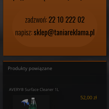
zadzwoń:
22 10 222 02
napisz:
sklep@taniareklama.pl
Produkty powiązane
AVERY® Surface Cleaner 1L
52,00 zł