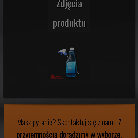
Zdjęcia
produktu
Masz pytanie?
Skontaktuj się z nami!
Z
przyjemnością doradzimy w wyborze.